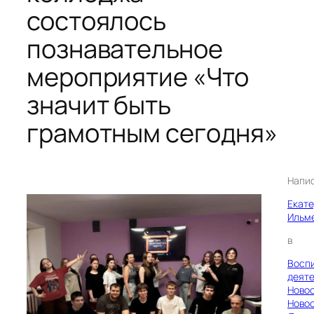
состоялось
познавательное
мероприятие «Что
значит быть
грамотным сегодня»
Напи
Екат
Ильм
в
Восп
деяте
Ново
Ново