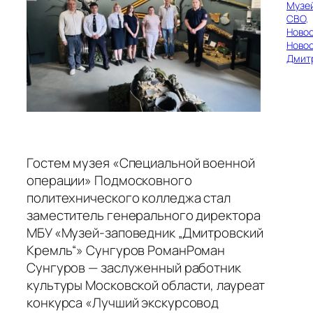
Музе
СВО
, 
Ново
Ново
Дмит
Гостем музея «Специальной военной
операции» Подмосковного
политехнического колледжа стал
заместитель генерального директора
МБУ «Музей‑заповедник „Дмитровский
Кремль“» Сунгуров РоманРоман
Сунгуров — заслуженный работник
культуры Московской области, лауреат
конкурса «Лучший экскурсовод