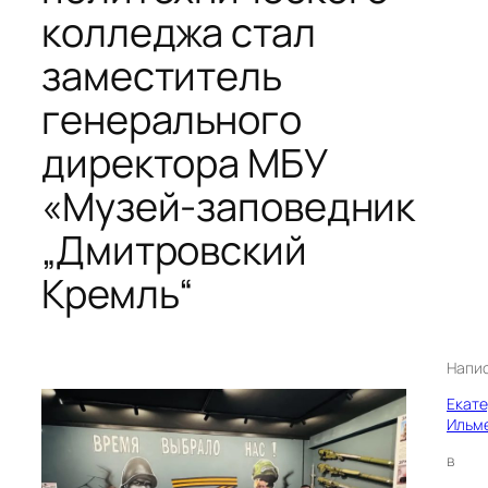
колледжа стал
заместитель
генерального
директора МБУ
«Музей‑заповедник
„Дмитровский
Кремль“
Напи
Екат
Ильм
в