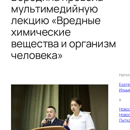
мультимедийную
лекцию «Вредные
химические
вещества и организм
человека»
Напи
Екат
Ильм
в
Ново
Ново
Лытк