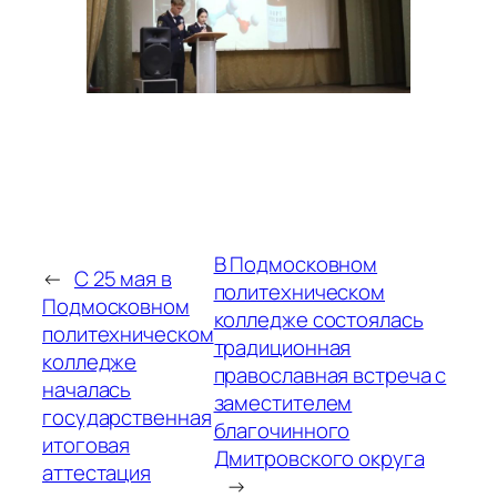
В Подмосковном
←
С 25 мая в
политехническом
Подмосковном
колледже состоялась
политехническом
традиционная
колледже
православная встреча с
началась
заместителем
государственная
благочинного
итоговая
Дмитровского округа
аттестация
→