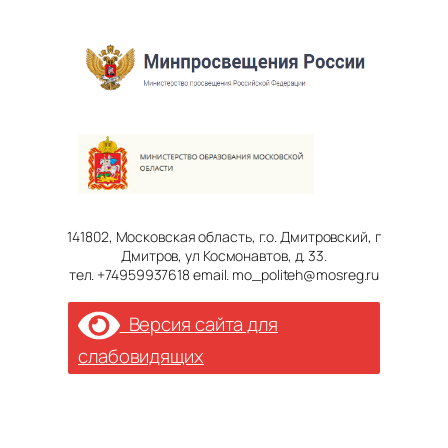
141802, Московская область, г.о. Дмитровский, г
Дмитров, ул Космонавтов, д. 33.
тел. +74959937618 email. mo_politeh@mosreg.ru
Версия сайта для
слабовидящих