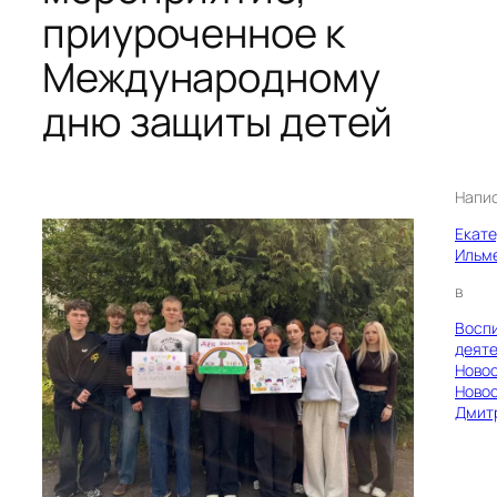
приуроченное к
Международному
дню защиты детей
Напи
Екат
Ильм
в
Восп
деяте
Ново
Ново
Дмит