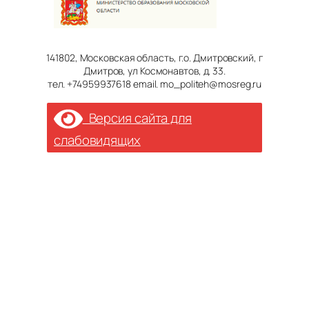
141802, Московская область, г.о. Дмитровский, г
Дмитров, ул Космонавтов, д. 33.
тел. +74959937618 email. mo_politeh@mosreg.ru
Версия сайта для
слабовидящих