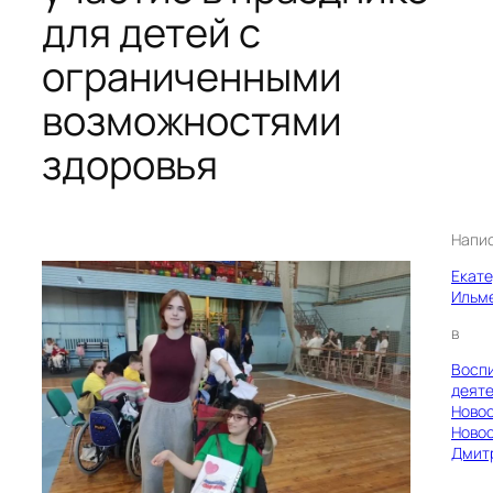
для детей с
ограниченными
возможностями
здоровья
Напи
Екат
Ильм
в
Восп
деяте
Ново
Ново
Дмит