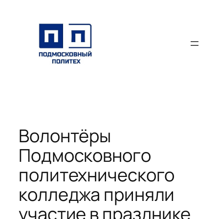
Перейти
к
содержимому
Волонтёры
Подмосковного
политехнического
колледжа приняли
участие в празднике