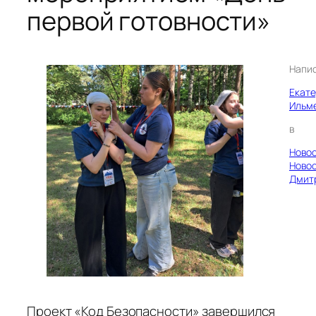
первой готовности»
Напи
Екат
Ильм
в
Ново
Ново
Дмит
Проект «Код Безопасности» завершился