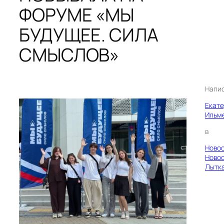
ФОРУМЕ «МЫ
БУДУЩЕЕ. СИЛА
СМЫСЛОВ»
Напи
Екат
Ильм
в
Ново
Ново
Лытк