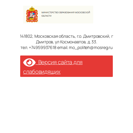
141802, Московская область, г.о. Дмитровский, г
Дмитров, ул Космонавтов, д. 33.
тел. +74959937618 email. mo_politeh@mosreg.ru
Версия сайта для
слабовидящих