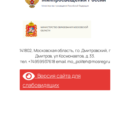
141802, Московская область, г.о. Дмитровский, г
Дмитров, ул Космонавтов, д. 33.
тел. +74959937618 email. mo_politeh@mosreg.ru
Версия сайта для
слабовидящих