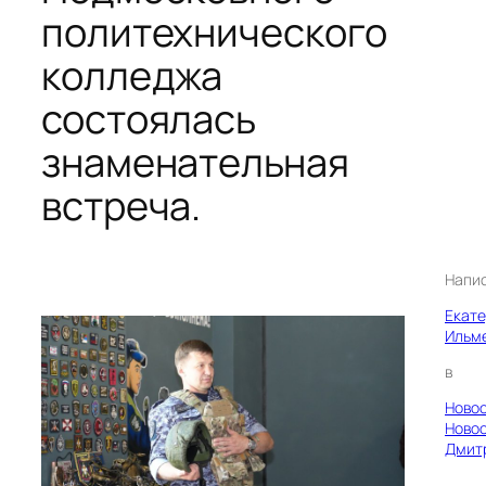
политехнического
колледжа
состоялась
знаменательная
встреча.
Напи
Екат
Ильм
в
Ново
Ново
Дмит