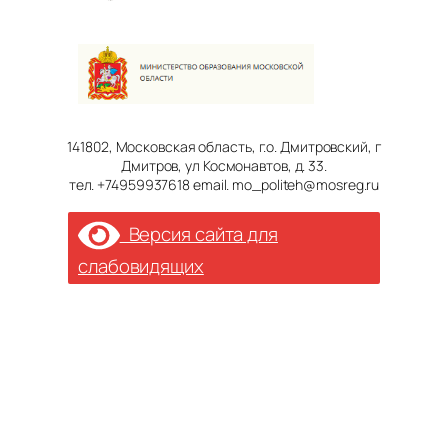
141802, Московская область, г.о. Дмитровский, г
Дмитров, ул Космонавтов, д. 33.
тел. +74959937618 email. mo_politeh@mosreg.ru
Версия сайта для
слабовидящих