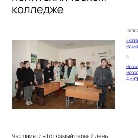
колледже
Напи
Екат
Ильм
в
Ново
Ново
Дмит
Час памяти «Тот самый первый день