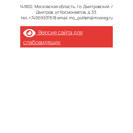
141802, Московская область, г.о. Дмитровский, г
Дмитров, ул Космонавтов, д. 33.
тел. +74959937618 email. mo_politeh@mosreg.ru
Версия сайта для
слабовидящих