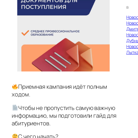
в
Ново
Ново
Дмит
Ново
Дубн
Ново
Лытк
Приемная кампания идёт полным
ходом.
Чтобы не пропустить самую важную
информацию, мы подготовили гайд для
абитуриентов.
С чего начать?