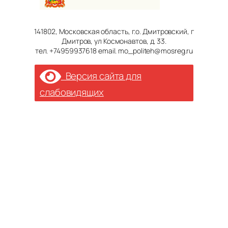
141802, Московская область, г.о. Дмитровский, г
Дмитров, ул Космонавтов, д. 33.
тел. +74959937618 email. mo_politeh@mosreg.ru
Версия сайта для
слабовидящих