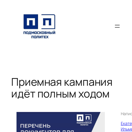
Перейти
к
содержимому
Приемная кампания
идёт полным ходом
Напи
Екат
Ильм