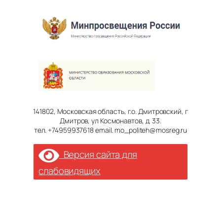
141802, Московская область, г.о. Дмитровский, г
Дмитров, ул Космонавтов, д. 33.
тел. +74959937618 email. mo_politeh@mosreg.ru
Версия сайта для
слабовидящих