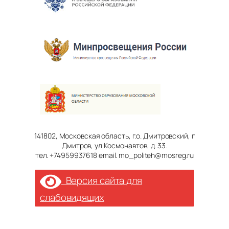
141802, Московская область, г.о. Дмитровский, г
Дмитров, ул Космонавтов, д. 33.
тел. +74959937618 email. mo_politeh@mosreg.ru
Версия сайта для
слабовидящих