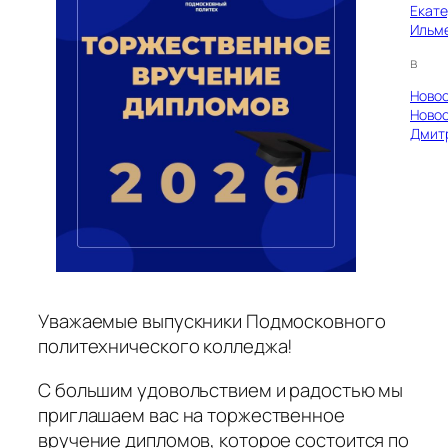
Екат
Ильм
в
Ново
Ново
Дмит
Уважаемые выпускники Подмосковного
политехнического колледжа!
C большим удовольствием и радостью мы
приглашаем вас на торжественное
вручение дипломов, которое состоится по