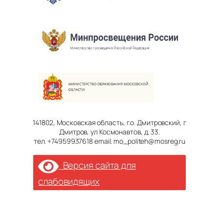
141802, Московская область, г.о. Дмитровский, г
Дмитров, ул Космонавтов, д. 33.
тел. +74959937618 email. mo_politeh@mosreg.ru
Версия сайта для
слабовидящих