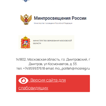
141802, Московская область, г.о. Дмитровский, г
Дмитров, ул Космонавтов, д. 33.
тел. +74959937618 email. mo_politeh@mosreg.ru
Версия сайта для
слабовидящих