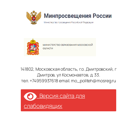
141802, Московская область, г.о. Дмитровский, г
Дмитров, ул Космонавтов, д. 33.
тел. +74959937618 email. mo_politeh@mosreg.ru
Версия сайта для
слабовидящих