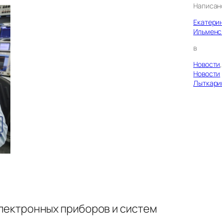
Написан
Екатери
Ильменс
в
Новости
Новости
Лыткари
-электронных приборов и систем