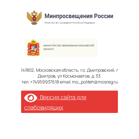
141802, Московская область, г.о. Дмитровский, г
Дмитров, ул Космонавтов, д. 33.
тел. +74959937618 email. mo_politeh@mosreg.ru
Версия сайта для
слабовидящих