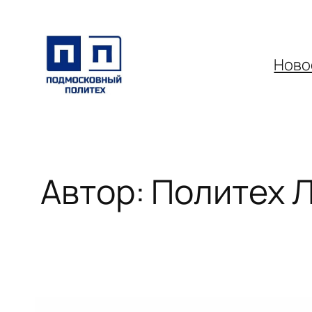
Перейти
к
содержимому
Ново
Автор:
Политех 