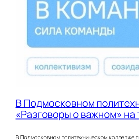
В Подмосковном политехн
«Разговоры о важном» на 
В Подмосковном политехническом колледже пр