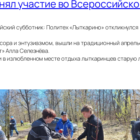
нял участие во Всероссийско
ский субботник: Политех «Лыткарино» откликнулся н
сора и энтузиазмом, вышли на традиционный апрельс
т» Алла Селезнёва.
 в излюбленном месте отдыха лыткаринцев старую л