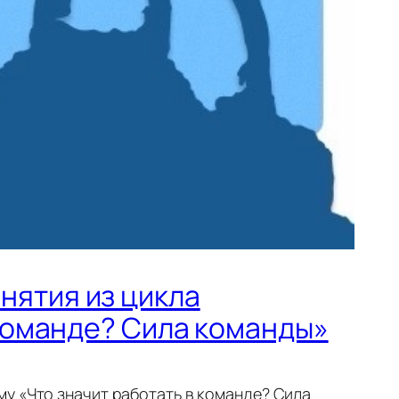
нятия из цикла
 команде? Сила команды»
у «Что значит работать в команде? Сила