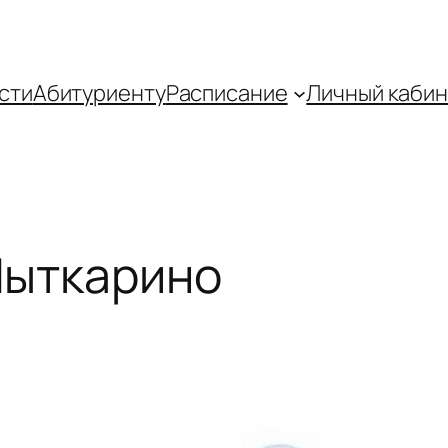
сти
Абитуриенту
Распиcание
Личный кабин
Лыткарино