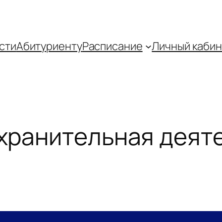
сти
Абитуриенту
Распиcание
Личный кабин
хранительная деят