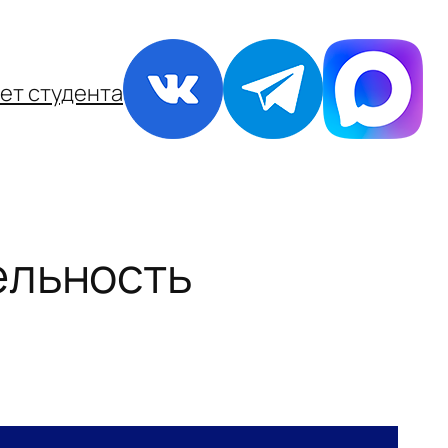
ет студента
ельность