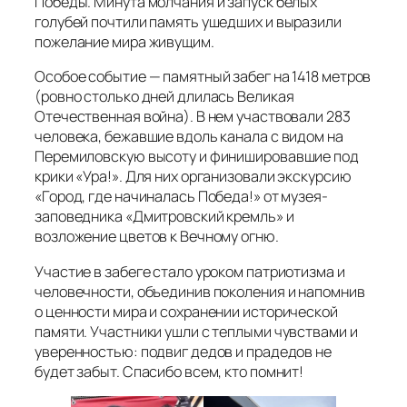
Победы. Минута молчания и запуск белых
голубей почтили память ушедших и выразили
пожелание мира живущим.
Особое событие — памятный забег на 1418 метров
(ровно столько дней длилась Великая
Отечественная война). В нем участвовали 283
человека, бежавшие вдоль канала с видом на
Перемиловскую высоту и финишировавшие под
крики «Ура!». Для них организовали экскурсию
«Город, где начиналась Победа!» от музея-
заповедника «Дмитровский кремль» и
возложение цветов к Вечному огню.
Участие в забеге стало уроком патриотизма и
человечности, объединив поколения и напомнив
о ценности мира и сохранении исторической
памяти. Участники ушли с теплыми чувствами и
уверенностью: подвиг дедов и прадедов не
будет забыт. Спасибо всем, кто помнит!