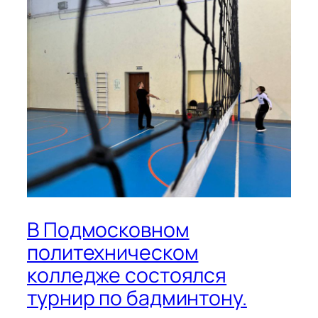
В Подмосковном
политехническом
колледже состоялся
турнир по бадминтону.