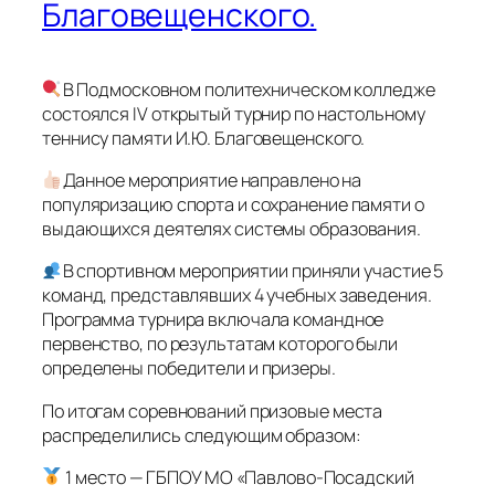
Благовещенского.
В Подмосковном политехническом колледже
состоялся IV открытый турнир по настольному
теннису памяти И.Ю. Благовещенского.
Данное мероприятие направлено на
популяризацию спорта и сохранение памяти о
выдающихся деятелях системы образования.
В спортивном мероприятии приняли участие 5
команд, представлявших 4 учебных заведения.
Программа турнира включала командное
первенство, по результатам которого были
определены победители и призеры.
По итогам соревнований призовые места
распределились следующим образом:
1 место — ГБПОУ МО «Павлово-Посадский