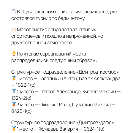
В Подмосковном политехническом колледже
состоялся турнир по бадминтону.
Мероприятие собрало талантливых
спортсменов и прошло в напряженной, но
дружественной атмосфере.
По итогам соревнований места
распределились следующим образом:
Структурное подразделение «Дмитров-космос»
1 место — Балалыкин Антон, Базюк Александра
— 1022-1(о)
2 место — Петров Александр, Куваев Максим —
1324-2(о)
3 место — Охинько Иван, Пузаткин Михаил —
0425-1(о)
Структурное подразделение «Дмитров-дзфс»
1 место — Жумаева Валерия — 0624-1(о)