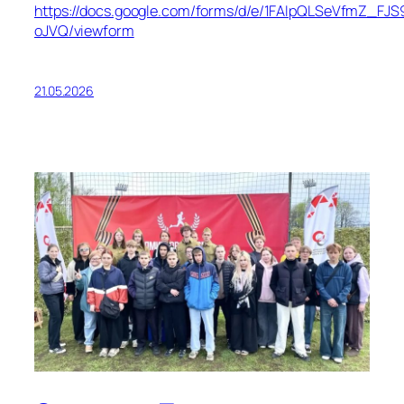
https://docs.google.com/forms/d/e/1FAIpQLSeVfmZ_
oJVQ/viewform
21.05.2026