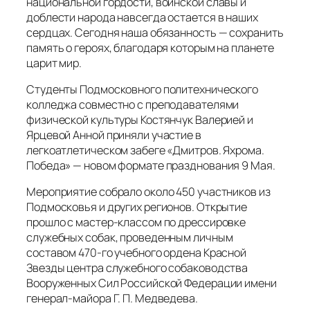
национальной гордости, воинской славы и
доблести народа навсегда остается в наших
сердцах. Сегодня наша обязанность — сохранить
память о героях, благодаря которым на планете
царит мир.
Студенты Подмосковного политехнического
колледжа совместно с преподавателями
физической культуры Костянчук Валерией и
Ярцевой Анной приняли участие в
легкоатлетическом забеге «Дмитров. Яхрома.
Победа» — новом формате празднования 9 Мая.
Мероприятие собрало около 450 участников из
Подмосковья и других регионов. Открытие
прошло с мастер-классом по дрессировке
служебных собак, проведенным личным
составом 470-го учебного ордена Красной
Звезды центра служебного собаководства
Вооруженных Сил Российской Федерации имени
генерал-майора Г. П. Медведева.