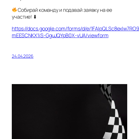
Собирай команду и подавай заявку на ее
участие! ⬇
https://docs.google.com/forms/d/e/1FAIpQLSc8exlw7RO
mEESCNKX1iS-GguJQYpB0X-vUA/viewform
24.04.2026