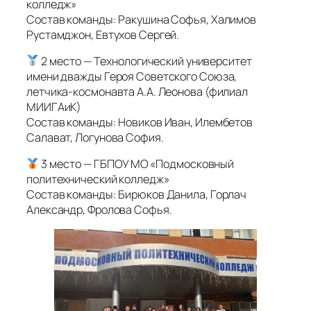
колледж»
Состав команды: Ракушина Софья, Халимов
Рустамджон, Евтухов Сергей.
2 место — Технологический университет
имени дважды Героя Советского Союза,
летчика-космонавта А.А. Леонова (филиал
МИИГАиК)
Состав команды: Новиков Иван, Илембетов
Салават, Логунова София.
3 место — ГБПОУ МО «Подмосковный
политехнический колледж»
Состав команды: Бирюков Данила, Горлач
Александр, Фролова Софья.