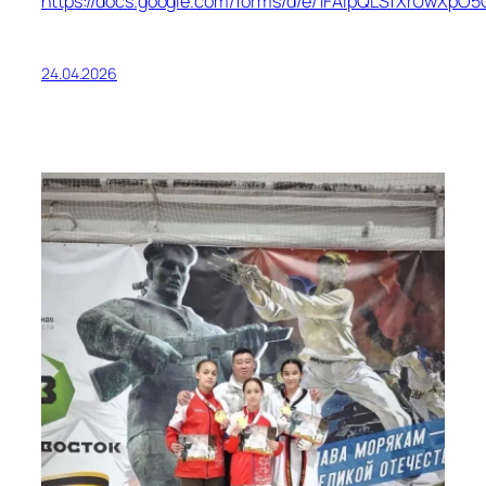
https://docs.google.com/forms/d/e/1FAIpQLSfXrUwX
24.04.2026