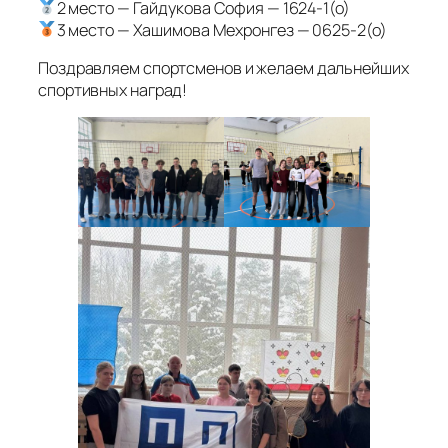
2 место — Гайдукова София — 1624-1(о)
3 место — Хашимова Мехронгез — 0625-2(о)
Поздравляем спортсменов и желаем дальнейших
спортивных наград!