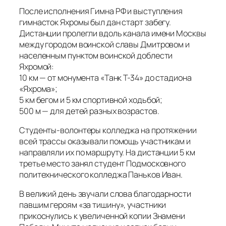
После исполнения Гимна РФ и выступления
гимнасток Яхромы был дан старт забегу.
Дистанции пролегли вдоль канала имени Москвы
между городом воинской славы Дмитровом и
населенным пунктом воинской доблести
Яхромой:
10 км — от монумента «Танк Т-34» до стадиона
«Яхрома»;
5 км бегом и 5 км спортивной ходьбой;
500 м — для детей разных возрастов.
Студенты-волонтеры колледжа на протяжении
всей трассы оказывали помощь участникам и
направляли их по маршруту. На дистанции 5 км
третье место занял студент Подмосковного
политехнического колледжа Паньков Иван.
В великий день звучали слова благодарности
павшим героям «за тишину», участники
прикоснулись к увеличенной копии Знамени