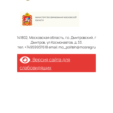
141802, Московская область, г.о. Дмитровский, г
Дмитров, ул Космонавтов, д. 33.
тел. +74959937618 email. mo_politeh@mosreg.ru
Версия сайта для
слабовидящих