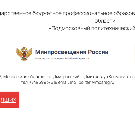
дарственное бюджетное профессиональное образов
области
«Подмосковный политехнический
2, Московская область, г.о. Дмитровский, г Дмитров, ул Космонавтов, 
тел. +74959937618 email. mo_politeh@mosreg.ru
дящих