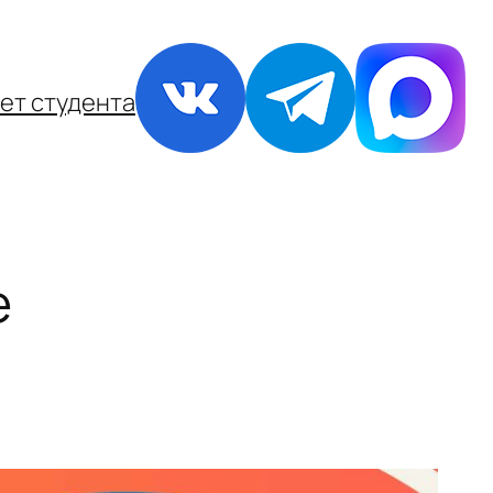
ет студента
е