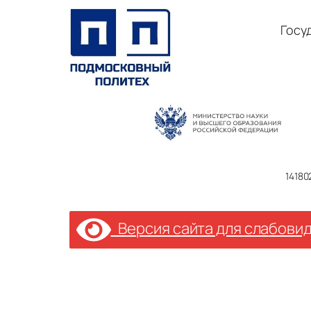
Госу
14180
Версия сайта для слабови