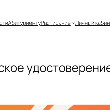
сти
Абитуриенту
Распиcание
Личный кабин
ское удостоверени