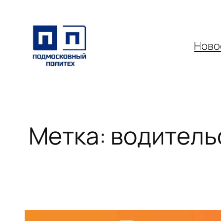
Перейти
к
содержимому
Ново
Метка:
водитель