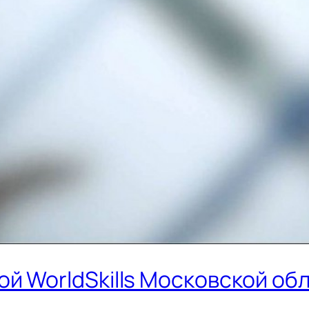
й WorldSkills Московской об