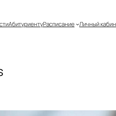
сти
Абитуриенту
Распиcание
Личный кабин
s