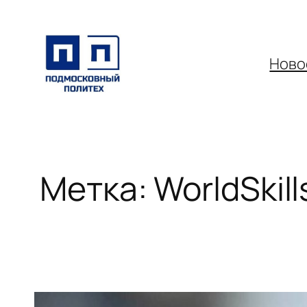
Перейти
к
содержимому
Ново
Метка:
WorldSkill