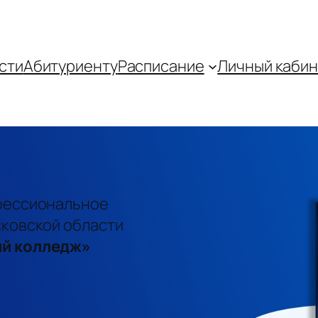
сти
Абитуриенту
Распиcание
Личный кабин
фессиональное
ковской области
й колледж»