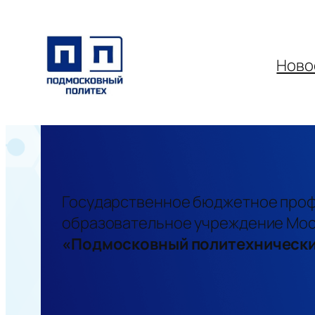
Перейти
к
содержимому
Ново
Государственное бюджетное про
образовательное учреждение Мос
«Подмосковный политехнически