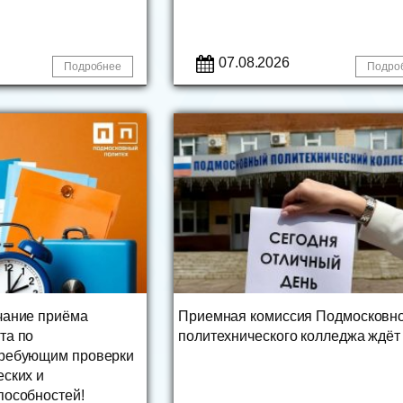
07.08.2026
Подробнее
Подро
чание приёма
Приемная комиссия Подмосковн
та по
политехнического колледжа ждёт 
требующим проверки
еских и
пособностей!