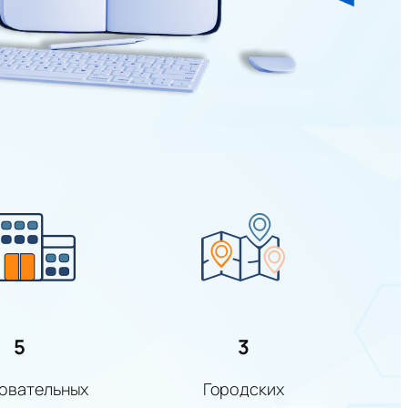
5
3
овательных
Городских