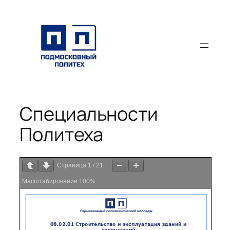
Перейти
к
содержимому
Специальности
Политеха
Страница
1
/
21
Масштабирование
100%