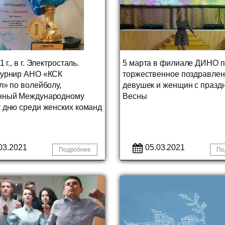
 г., в г. Электросталь.
5 марта в филиале ДИНО 
турнир АНО «КСК
торжественное поздравле
л» по волейболу,
девушек и женщин с празд
нный Международному
Весны
 дню среди женских команд
03.2021
05.03.2021
Подробнее
По