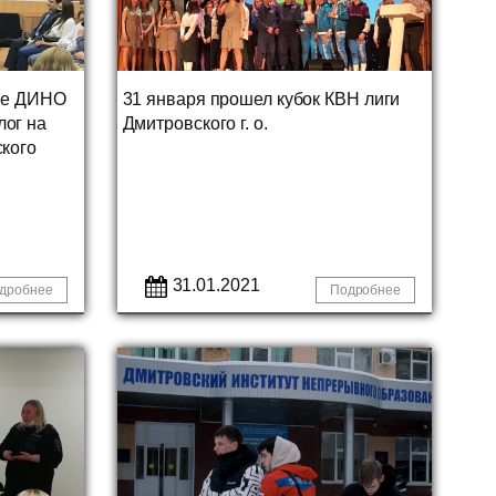
але ДИНО
31 января прошел кубок КВН лиги
ог на
Дмитровского г. о.
ского
31.01.2021
дробнее
Подробнее