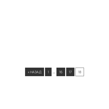
…
« НАЗАД
1
16
17
18