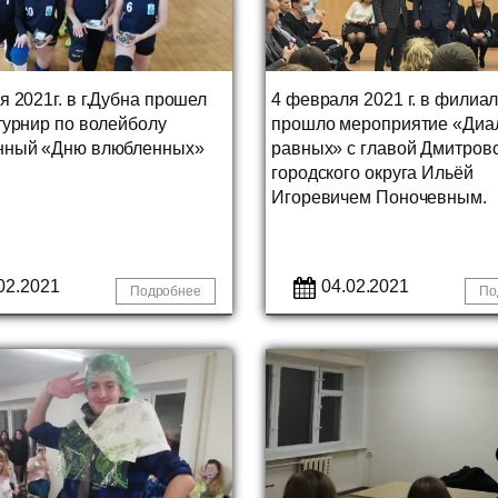
 2021г. в г.Дубна прошел
4 февраля 2021 г. в фили
турнир по волейболу
прошло мероприятие «Диал
нный «Дню влюбленных»
равных» с главой Дмитров
городского округа Ильёй
Игоревичем Поночевным.
02.2021
04.02.2021
Подробнее
По