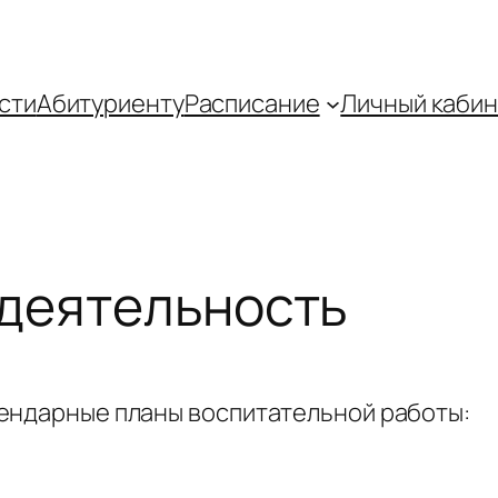
сти
Абитуриенту
Распиcание
Личный кабин
 деятельность
ендарные планы воспитательной работы: