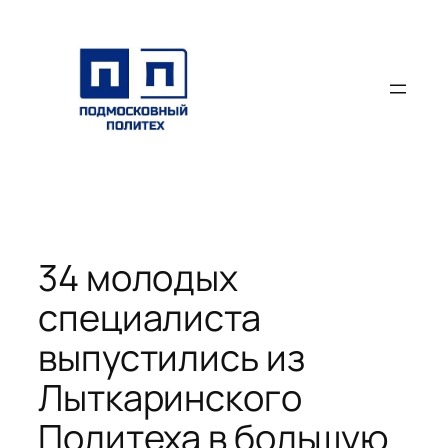
Перейти
к
содержимому
34 молодых
специалиста
выпустились из
Лыткаринского
Политеха в большую