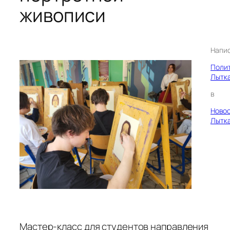
живописи
Напи
Поли
Лытк
в
Ново
Лытк
Мастер-класс для студентов направления