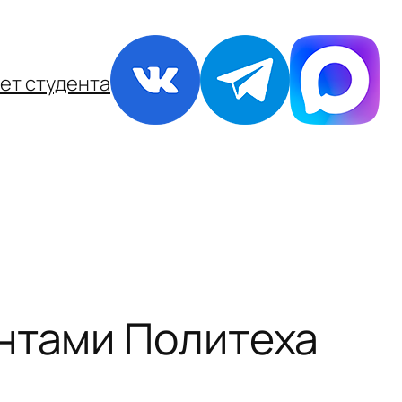
ет студента
нтами Политеха