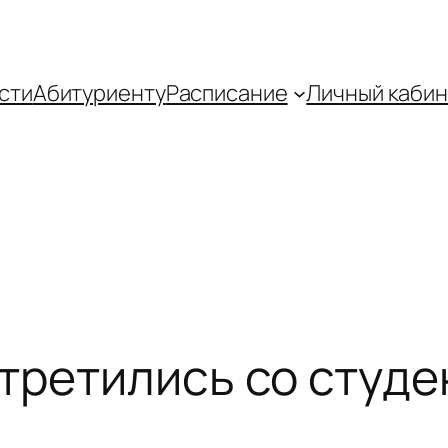
сти
Абитуриенту
Распиcание
Личный кабин
третились со студе