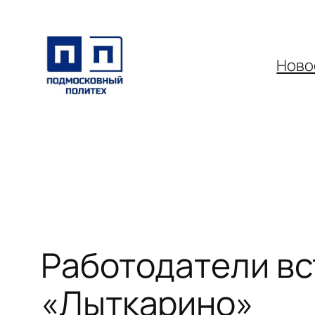
Перейти
к
содержимому
Ново
Работодатели вс
«Лыткарино»