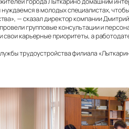
 жителей города Лыткарино домашним инте
нуждаемся в молодых специалистах, чтобы
тва», — сказал директор компании Дмитрий
 провели групповые консультации и персон
 свои карьерные приоритеты, а работодат
Службы трудоустройства филиала «Лыткари