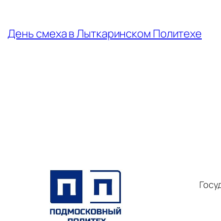
←
День смеха в Лыткаринском Политехе
Госу