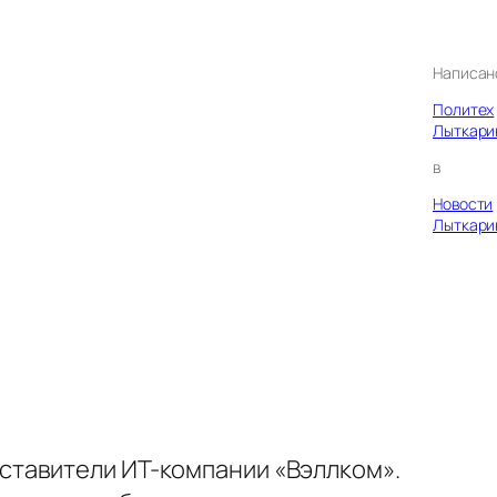
Написан
Политех
Лыткари
в
Новости
Лыткари
ставители ИТ-компании «Вэллком».