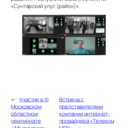
«Сунтарский улус (район)».
←
Участие в XI
Встреча с
Московском
представителями
областном
компании интернет-
чемпионате
провайдера «Телеком