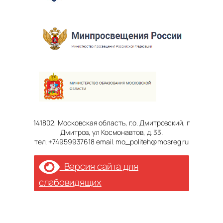
141802, Московская область, г.о. Дмитровский, г
Дмитров, ул Космонавтов, д. 33.
тел. +74959937618 email. mo_politeh@mosreg.ru
Версия сайта для
слабовидящих