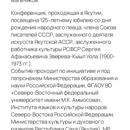
мальчиков.
Конференция, проходящая в Якутии,
посвящена 125-летнему юбилею со дня
рождения народного певца, члена Союза
писателей СССР, заслуженного деятеля
искусств Якутской АССР, заслуженного
работника культуры РСФСР Сергея
Афанасьевича Зверева-Кыыл Уола (1900-
1973 гг.).
Событие проходит по инициативе и под
патронажем Министерства образования и
науки Российской Федерации, ФГАОУ ВО
«Северо-Восточный федеральный
университет имени М.К. Аммосова»,
Института языков и культуры народов
Северо-Востока Российской Федерации,
Министерства культуры и духовного
развития Республики Саха (Якутия), МР