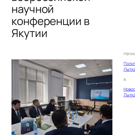
научной
конференции в
Якутии
Напи
Поли
Лытк
в
Ново
Лытк