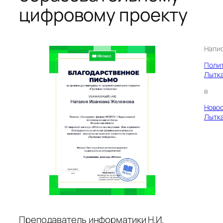
цифровому проекту
Напи
Поли
Лытк
в
Ново
Лытк
Преподаватель информатики Н.И.