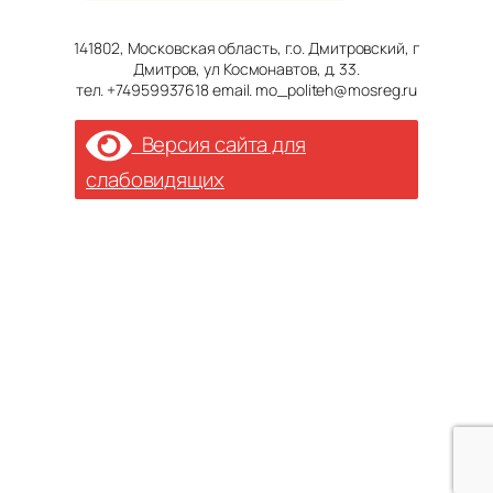
141802, Московская область, г.о. Дмитровский, г
Дмитров, ул Космонавтов, д. 33.
тел. +74959937618 email. mo_politeh@mosreg.ru
Версия сайта для
слабовидящих