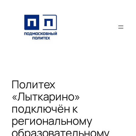
Перейти
к
содержимому
Политех
«Лыткарино»
подключён к
региональному
образовательному