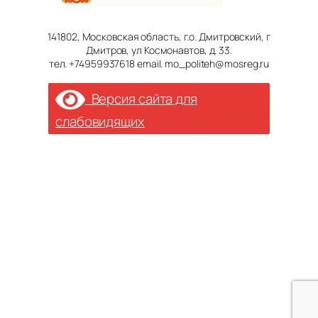
141802, Московская область, г.о. Дмитровский, г
Дмитров, ул Космонавтов, д. 33.
тел. +74959937618 email. mo_politeh@mosreg.ru
Версия сайта для
слабовидящих