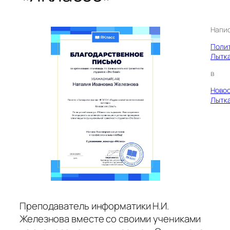
Напи
Поли
Лытк
в
Ново
Лытк
Преподаватель информатики Н.И.
Железнова вместе со своими учениками