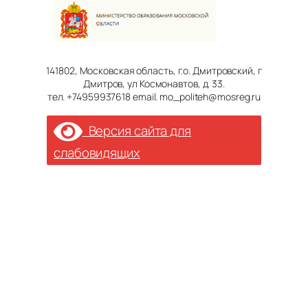
141802, Московская область, г.о. Дмитровский, г
Дмитров, ул Космонавтов, д. 33.
тел. +74959937618 email. mo_politeh@mosreg.ru
Версия сайта для
слабовидящих