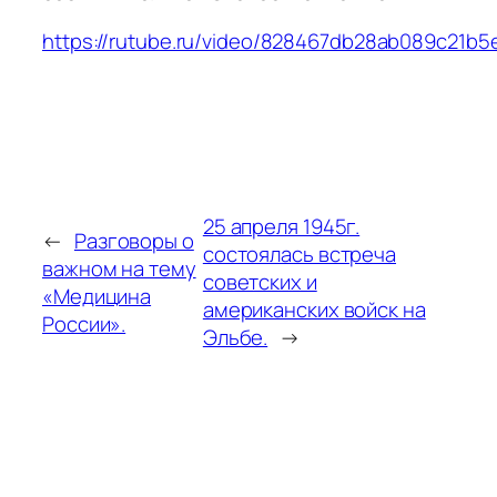
https://rutube.ru/video/828467db28ab089c21b
25 апреля 1945г.
←
Разговоры о
состоялась встреча
важном на тему
советских и
«Медицина
американских войск на
России».
Эльбе.
→