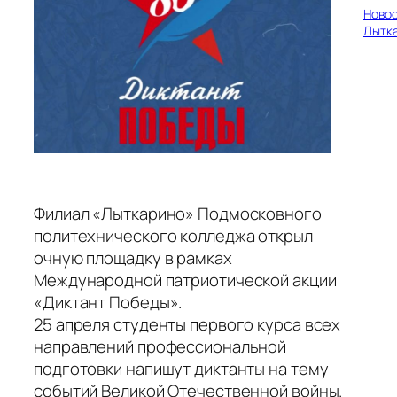
Ново
Лытк
Филиал «Лыткарино» Подмосковного
политехнического колледжа открыл
очную площадку в рамках
Международной патриотической акции
«Диктант Победы».
25 апреля студенты первого курса всех
направлений профессиональной
подготовки напишут диктанты на тему
событий Великой Отечественной войны.