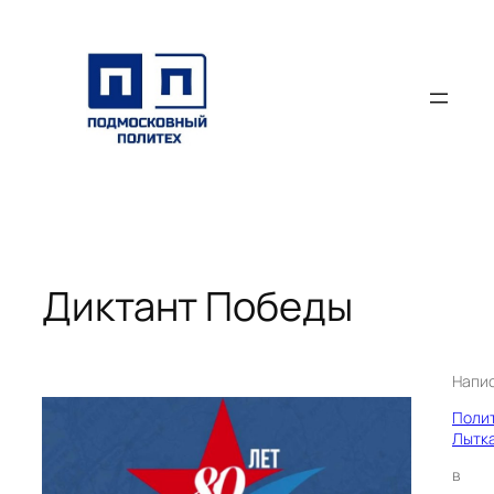
Перейти
к
содержимому
Диктант Победы
Напи
Поли
Лытк
в