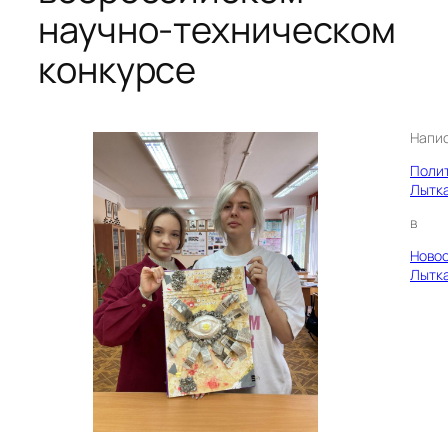
научно-техническом
конкурсе
Напи
Поли
Лытк
в
Ново
Лытк