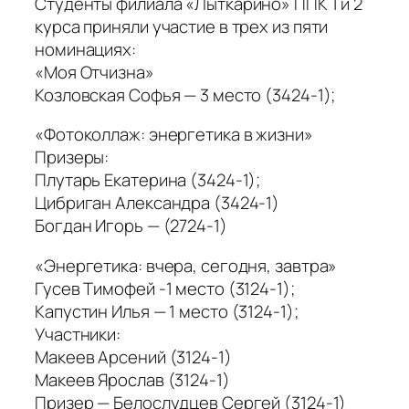
Студенты филиала «Лыткарино» ППК 1 и 2
курса приняли участие в трех из пяти
номинациях:
«Моя Отчизна»
Козловская Софья — 3 место (3424-1);
«Фотоколлаж: энергетика в жизни»
Призеры:
Плутарь Екатерина (3424-1);
Цибриган Александра (3424-1)
Богдан Игорь — (2724-1)
«Энергетика: вчера, сегодня, завтра»
Гусев Тимофей -1 место (3124-1);
Капустин Илья — 1 место (3124-1);
Участники:
Макеев Арсений (3124-1)
Макеев Ярослав (3124-1)
Призер — Белослудцев Сергей (3124-1)