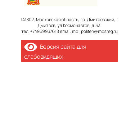
141802, Московская область, г.о. Дмитровский, г
Дмитров, ул Космонавтов, д. 33.
тел. +74959937618 email. mo_politeh@mosreg.ru
Версия сайта для
слабовидящих