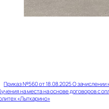
←
Приказ №560 от 18.08.2025 О зачислении 
бучения на места на основе договоров с оп
олитех «Лыткарино»