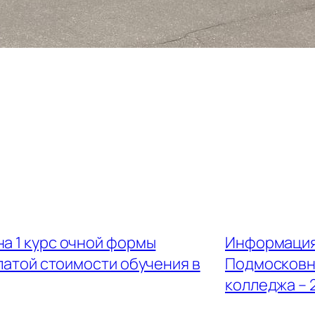
на 1 курс очной формы
Информация
латой стоимости обучения в
Подмосковн
колледжа – 