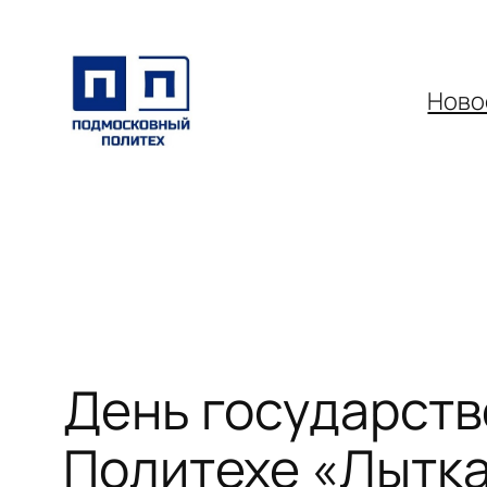
Перейти
к
содержимому
Ново
День государств
Политехе «Лытк