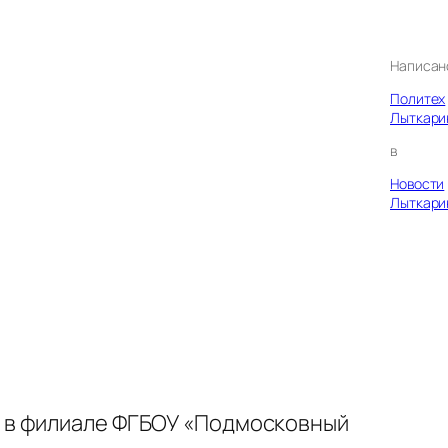
Написан
Политех
Лыткари
в
Новости
Лыткари
 в филиале ФГБОУ «Подмосковный