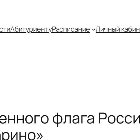
сти
Абитуриенту
Распиcание
Личный кабин
енного флага Росси
арино»