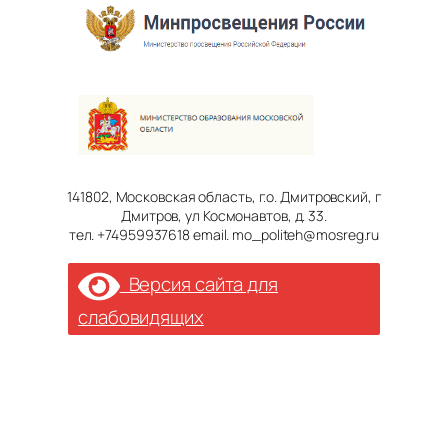
141802, Московская область, г.о. Дмитровский, г
Дмитров, ул Космонавтов, д. 33.
тел. +74959937618 email. mo_politeh@mosreg.ru
Версия сайта для
слабовидящих