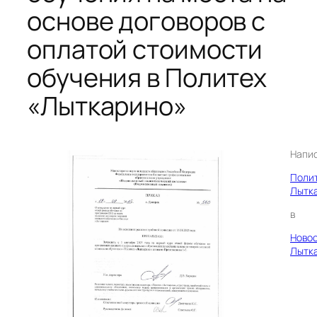
основе договоров с
оплатой стоимости
обучения в Политех
«Лыткарино»
Напи
Поли
Лытк
в
Ново
Лытк