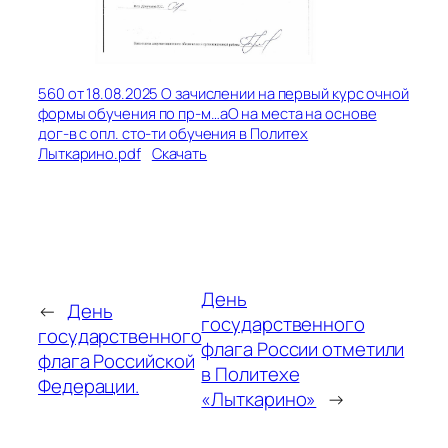
560 от 18.08.2025 О зачислении на первый курс очной
формы обучения по пр-м…аО на места на основе
дог-в с опл. сто-ти обучения в Политех
Лыткарино.pdf
Скачать
День
←
День
государственного
государственного
флага России отметили
флага Российской
в Политехе
Федерации.
«Лыткарино»
→