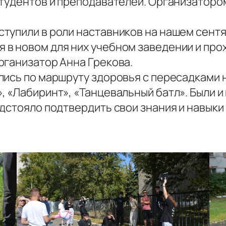
студентов и преподавателей. Организаторо
тупили в роли наставников на нашем сент
в новом для них учебном заведении и прох
рганизатор Анна Грекова.
лись по маршруту здоровья с пересадками 
, «Лабиринт», «Танцевальный батл». Были и
дстояло подтвердить свои знания и навыки 