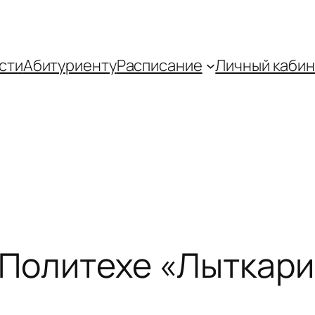
сти
Абитуриенту
Распиcание
Личный кабин
 Политехе «Лыткар