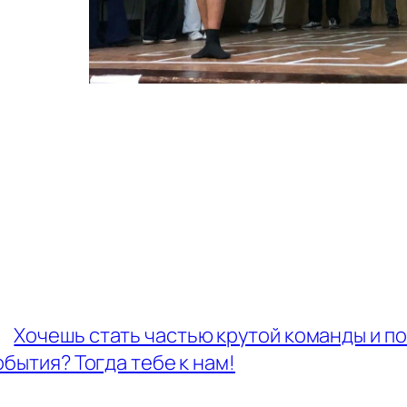
←
Хочешь стать частью крутой команды и п
обытия? Тогда тебе к нам!