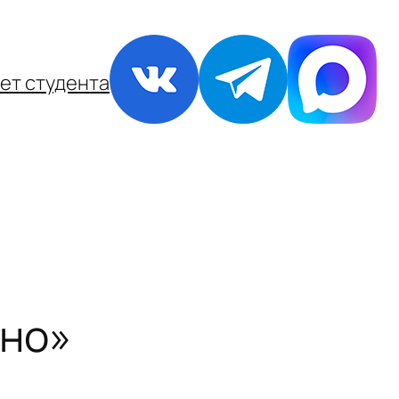
ет студента
ино»