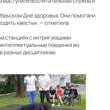
м выступили Воспитательная служба и
ябрьском Дне здоровья. Они помогали
одить квесты», — отметила
на станциях с интригующими
 интеллектуальные поединки во
в разных дисциплинах.