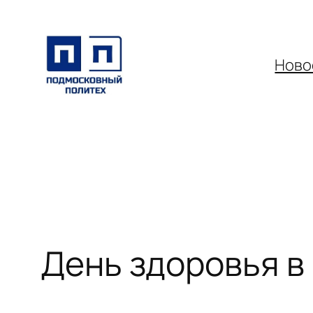
Перейти
к
содержимому
Ново
День здоровья в