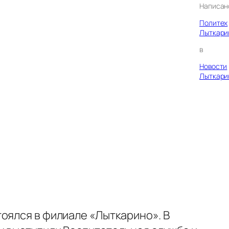
Написан
Политех
Лыткари
в
Новости
Лыткари
оялся в филиале «Лыткарино». В