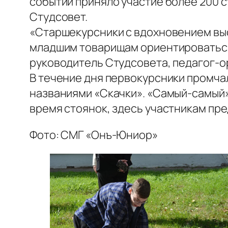
событии приняло участие более 200 
Студсовет.
«Старшекурсники с вдохновением выс
младшим товарищам ориентироваться 
руководитель Студсовета, педагог-о
В течение дня первокурсники промча
названиями «Скачки». «Самый-самый»
время стоянок, здесь участникам пре
Фото: СМГ «Онъ-Юниор»