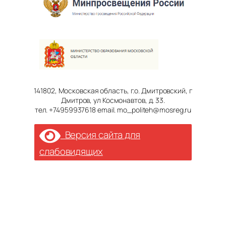
141802, Московская область, г.о. Дмитровский, г
Дмитров, ул Космонавтов, д. 33.
тел. +74959937618 email. mo_politeh@mosreg.ru
Версия сайта для
слабовидящих