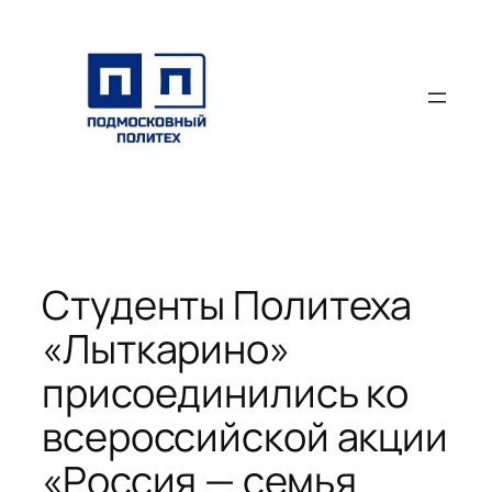
Перейти
к
содержимому
Cтуденты Политеха
«Лыткарино»
присоединились ко
всероссийской акции
«Россия — семья