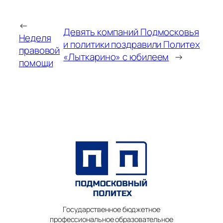
←
Девять компаний Подмосковья
Неделя
и политики поздравили Политех
правовой
«Лыткарино» с юбилеем
→
помощи
Государственное бюджетное
профессиональное образовательное