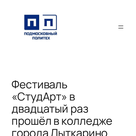
Перейти
к
содержимому
Фестиваль
«СтудАрт» в
двадцатый раз
прошёл в колледже
города Лыткарино