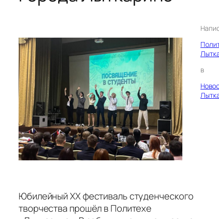
Напи
Поли
Лытк
в
Ново
Лытк
Юбилейный XX фестиваль студенческого
творчества прошёл в Политехе