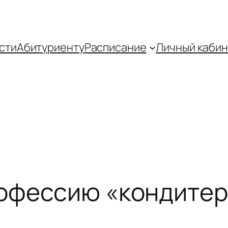
сти
Абитуриенту
Распиcание
Личный кабин
офессию «кондитер