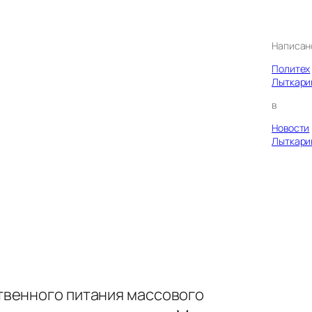
Написан
Политех
Лыткари
в
Новости
Лыткари
твенного питания массового