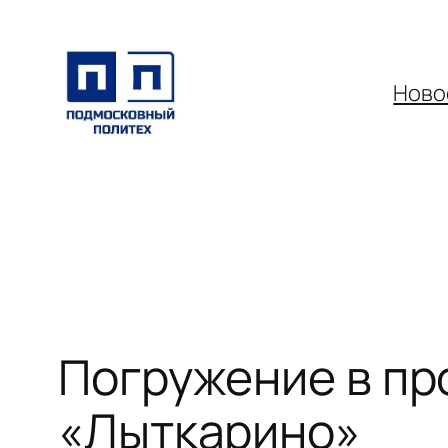
Перейти
к
содержимому
Ново
Погружение в пр
«Лыткарино»