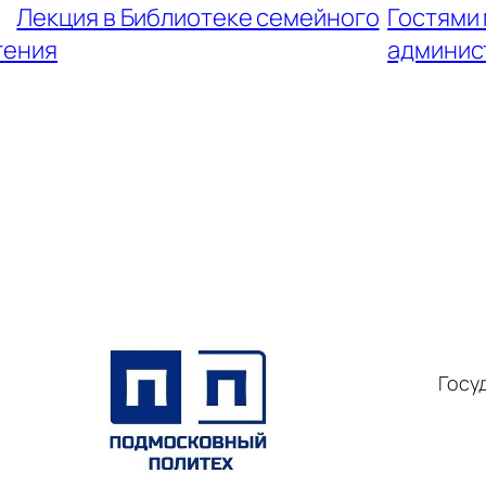
←
Лекция в Библиотеке семейного
Гостями 
тения
админис
Госу