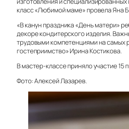
изготовления и специализированных 
класс «Любимой маме» провела Яна Б
«В канун праздника «День матери» ре
декоре кондитерского изделия. Важ
трудовыми компетенциями на самых р
гостеприимство» Ирина Костикова.
В мастер-классе приняло участие 15 
Фото: Алексей Лазарев.