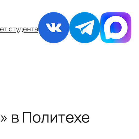
ет студента
» в Политехе