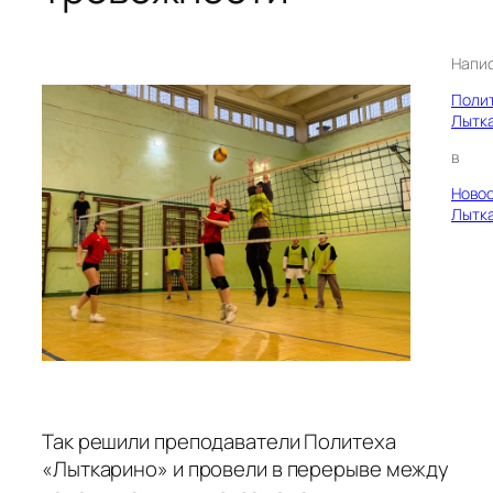
Напи
Поли
Лытк
в
Ново
Лытк
Так решили преподаватели Политеха
«Лыткарино» и провели в перерыве между