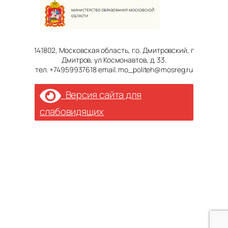
141802, Московская область, г.о. Дмитровский, г
Дмитров, ул Космонавтов, д. 33.
тел. +74959937618 email. mo_politeh@mosreg.ru
Версия сайта для
слабовидящих