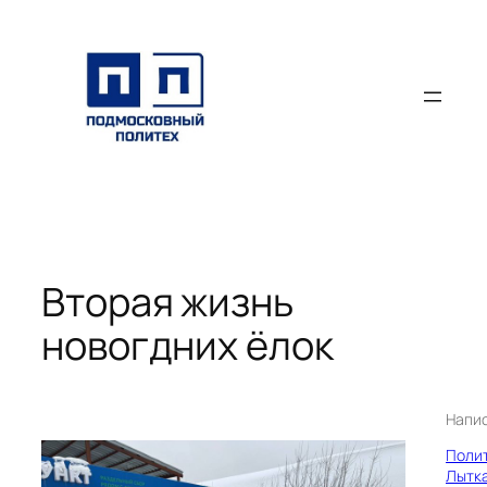
Перейти
к
содержимому
Вторая жизнь
новогдних ёлок
Напи
Поли
Лытк