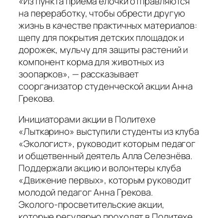
«Из пункта приёма ёлочки отправляются
на переработку, чтобы обрести другую
жизнь в качестве практичных материалов:
щепу для покрытия детских площадок и
дорожек, мульчу для защиты растений и
компонент корма для животных из
зоопарков», — рассказывает
соорганизатор студенческой акции Анна
Грекова.
Инициаторами акции в Политехе
«Лыткарино» выступили студенты из клуба
«Экологист», руководит которым педагог
и общетвенный деятель Алла Селезнёва.
Поддержали акцию и волонтеры клуба
«Движение первых», которым руководит
молодой педагог Анна Грекова.
Эколого‑просветительские акции,
которые регулярно проходят в Политехе