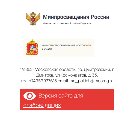
141802, Московская область, г.о. Дмитровский, г
Дмитров, ул Космонавтов, д. 33.
тел. +74959937618 email. mo_politeh@mosreg.ru
Версия сайта для
слабовидящих