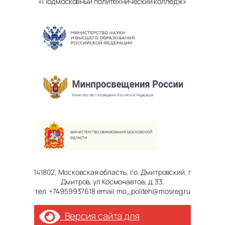
«Подмосковный политехнический колледж»
141802, Московская область, г.о. Дмитровский, г
Дмитров, ул Космонавтов, д. 33.
тел. +74959937618 email. mo_politeh@mosreg.ru
Версия сайта для