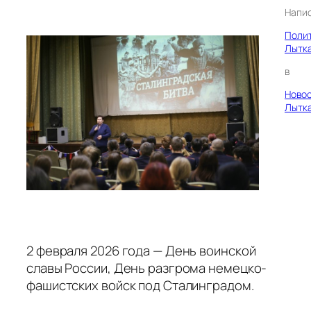
Напи
Поли
Лытк
в
Ново
Лытк
2 февраля 2026 года — День воинской
славы России, День разгрома немецко-
фашистских войск под Сталинградом.