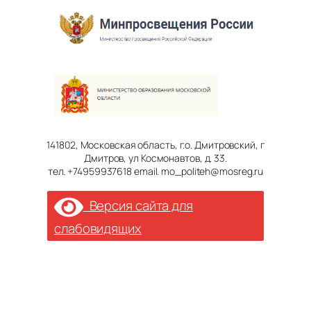
141802, Московская область, г.о. Дмитровский, г
Дмитров, ул Космонавтов, д. 33.
тел. +74959937618 email. mo_politeh@mosreg.ru
Версия сайта для
слабовидящих