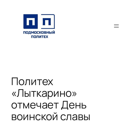
Перейти
к
содержимому
Политех
«Лыткарино»
отмечает День
воинской славы