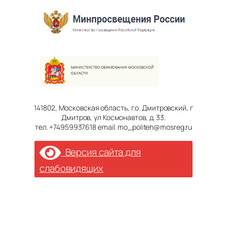
141802, Московская область, г.о. Дмитровский, г
Дмитров, ул Космонавтов, д. 33.
тел. +74959937618 email. mo_politeh@mosreg.ru
Версия сайта для
слабовидящих