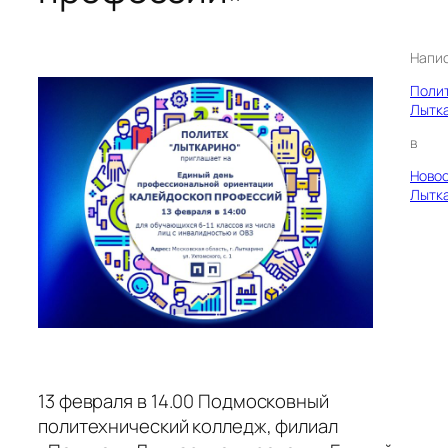
Напи
Поли
Лытк
в
Ново
Лытк
13 февраля в 14.00 Подмосковный
политехнический колледж, филиал