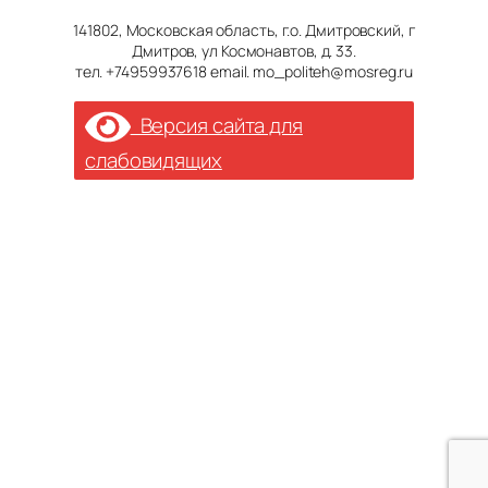
141802, Московская область, г.о. Дмитровский, г
Дмитров, ул Космонавтов, д. 33.
тел. +74959937618 email. mo_politeh@mosreg.ru
Версия сайта для
слабовидящих