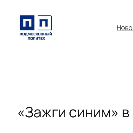
Перейти
к
содержимому
Ново
«Зажги синим» в