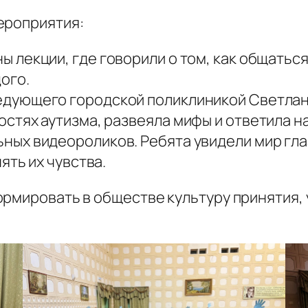
ероприятия:
ы лекции, где говорили о том, как общаться
ого.
едующего городской поликлиникой Светлан
стях аутизма, развеяла мифы и ответила н
ных видеороликов. Ребята увидели мир гла
ять их чувства.
ормировать в обществе культуру принятия, 