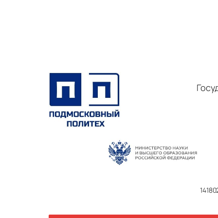
Госу
14180