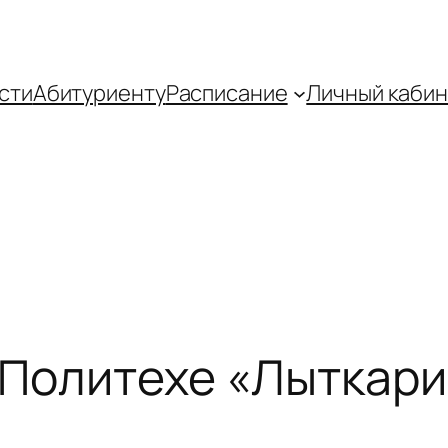
сти
Абитуриенту
Распиcание
Личный кабин
 Политехе «Лыткар