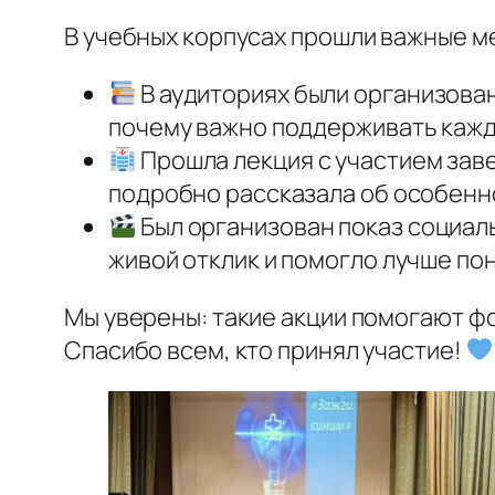
В учебных корпусах прошли важные м
В аудиториях были организован
почему важно поддерживать кажд
Прошла лекция с участием зав
подробно рассказала об особенно
Был организован показ социаль
живой отклик и помогло лучше пон
Мы уверены: такие акции помогают ф
Спасибо всем, кто принял участие!