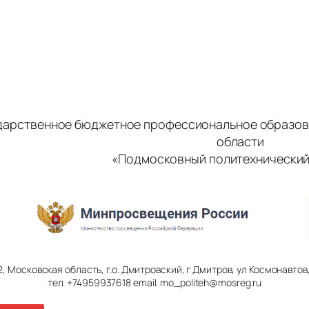
дарственное бюджетное профессиональное образов
области
«Подмосковный политехнический
2, Московская область, г.о. Дмитровский, г Дмитров, ул Космонавтов, 
тел. +74959937618 email. mo_politeh@mosreg.ru