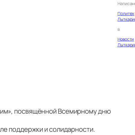
Написан
Политех
Лыткари
в
Новости
Лыткари
иним», посвящённой Всемирному дню
оле поддержки и солидарности.