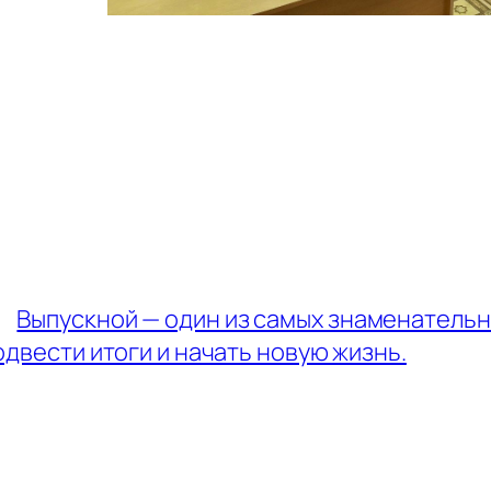
←
Выпускной — один из самых знаменательн
одвести итоги и начать новую жизнь.