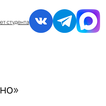
ет студента
ино»