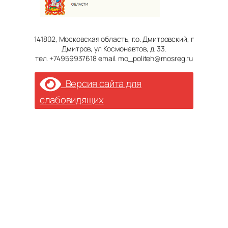
141802, Московская область, г.о. Дмитровский, г
Дмитров, ул Космонавтов, д. 33.
тел. +74959937618 email. mo_politeh@mosreg.ru
Версия сайта для
слабовидящих