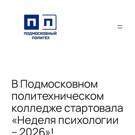
Перейти
к
содержимому
В Подмосковном
политехническом
колледже стартовала
«Неделя психологии
– 2026»!