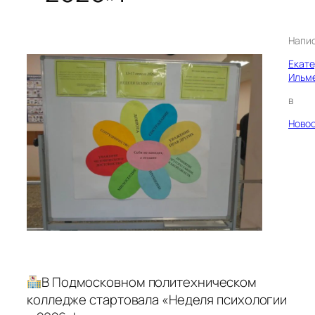
Напи
Екат
Ильм
в
Ново
В Подмосковном политехническом
колледже стартовала «Неделя психологии